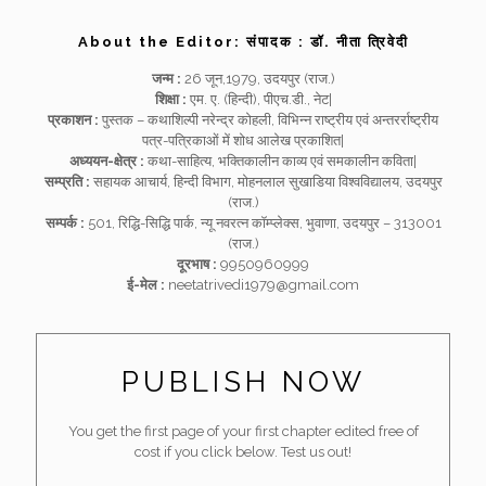
About the Editor:
संपादक
: डॉ. नीता त्रिवेदी
जन्म :
26 जून,1979, उदयपुर (राज.)
शिक्षा :
एम. ए. (हिन्दी), पीएच.डी., नेट|
प्रकाशन :
पुस्तक – कथाशिल्पी नरेन्द्र कोहली, विभिन्न राष्ट्रीय एवं अन्तरर्राष्ट्रीय
पत्र-पत्रिकाओं में शोध आलेख प्रकाशित|
अध्ययन-क्षेत्र :
कथा-साहित्य, भक्तिकालीन काव्य एवं समकालीन कविता|
सम्प्रति :
सहायक आचार्य, हिन्दी विभाग, मोहनलाल सुखाडिया विश्वविद्यालय, उदयपुर
(राज.)
सम्पर्क :
501, रिद्धि-सिद्धि पार्क, न्यू नवरत्न कॉम्प्लेक्स, भुवाणा, उदयपुर – 313001
(राज.)
दूरभाष :
9950960999
ई-मेल :
neetatrivedi1979@gmail.com
PUBLISH NOW
You get the first page of your first chapter edited free of
cost if you click below. Test us out!